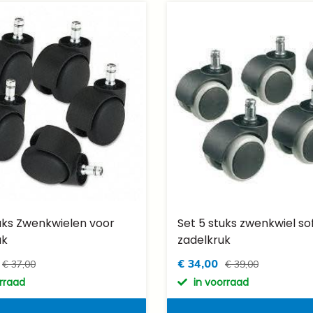
uks Zwenkwielen voor
Set 5 stuks zwenkwiel so
uk
zadelkruk
€ 34,00
€ 37,00
€ 39,00
orraad
in voorraad