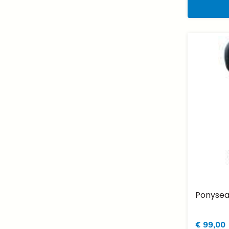
Ponysea
€ 99,00