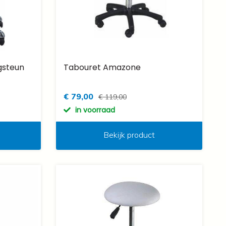
gsteun
Tabouret Amazone
€ 79,00
€ 119,00
in voorraad
Bekijk product