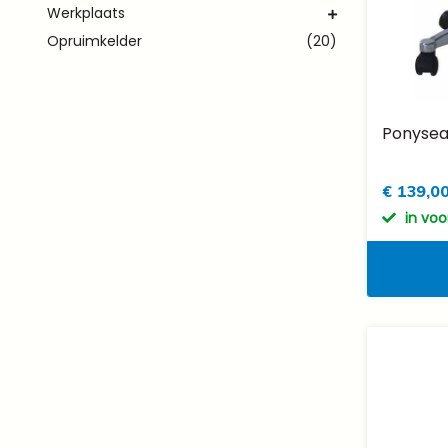
Werkplaats
Opruimkelder
(20)
Ponysea
€ 139,0
in vo