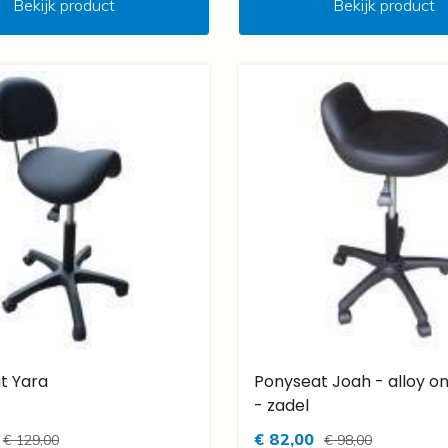
Bekijk product
Bekijk product
t Yara
Ponyseat Joah - alloy o
- zadel
€ 82,00
€ 129,00
€ 98,00