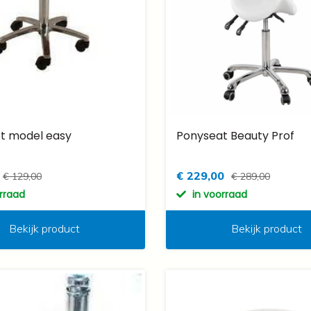
t model easy
Ponyseat Beauty Prof
€ 229,00
€ 129,00
€ 289,00
orraad
in voorraad
Bekijk product
Bekijk product