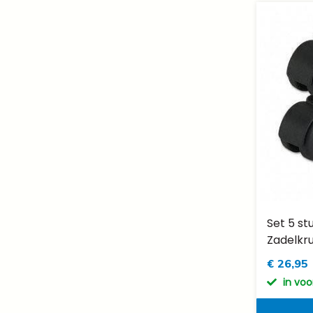
Set 5 st
Zadelkr
€ 26,95
in vo