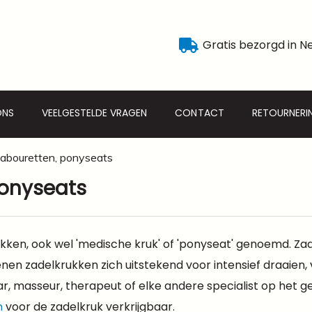
Gratis bezorgd in N
ONS
VEELGESTELDE VRAGEN
CONTACT
RETOURNERI
tabouretten, ponyseats
ponyseats
rukken, ook wel 'medische kruk' of 'ponyseat' genoemd. Z
enen zadelkrukken zich uitstekend voor intensief draaien,
r, masseur, therapeut of elke andere specialist op het g
n
voor de zadelkruk verkrijgbaar.