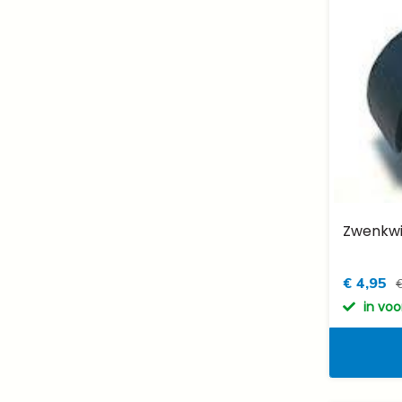
Zwenkwie
€ 4,95
€
in vo