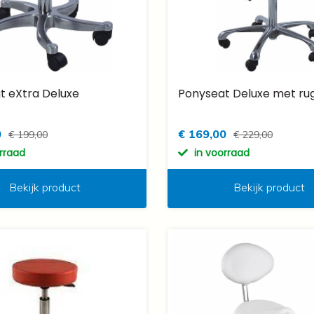
t eXtra Deluxe
Ponyseat Deluxe met ru
0
€ 169,00
€ 199,00
€ 229,00
orraad
in voorraad
Bekijk product
Bekijk product