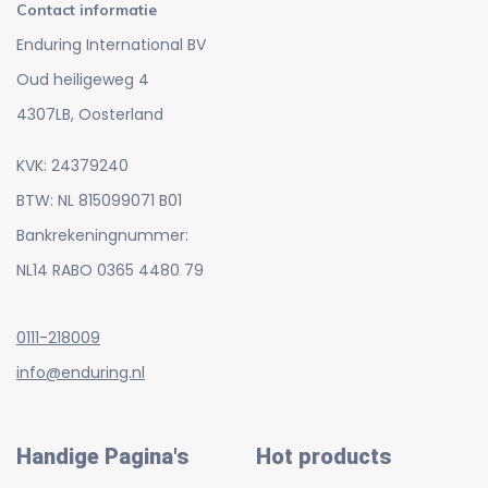
Contact informatie
Enduring International BV
Oud heiligeweg 4
4307LB, Oosterland
KVK: 24379240
BTW: NL 815099071 B01
Bankrekeningnummer:
NL14 RABO 0365 4480 79
0111-218009
info@enduring.nl
Handige Pagina's
Hot products