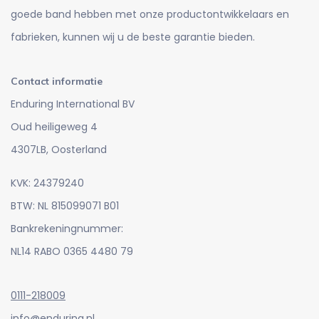
goede band hebben met onze productontwikkelaars en
fabrieken, kunnen wij u de beste garantie bieden.
Contact informatie
Enduring International BV
Oud heiligeweg 4
4307LB, Oosterland
KVK: 24379240
BTW: NL 815099071 B01
Bankrekeningnummer:
NL14 RABO 0365 4480 79
0111-218009
info@enduring.nl