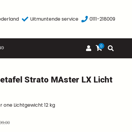
ederland
Uitmuntende service
0111-218009
0
NG
tafel Strato MAster LX Licht
r one Lichtgewicht 12 kg
99,00