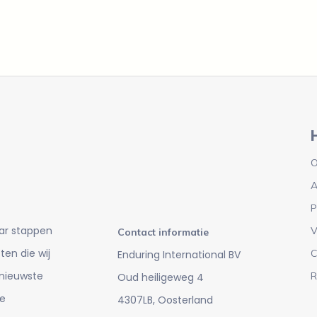
O
A
P
ar stappen
V
Contact informatie
en die wij
C
Enduring International BV
 nieuwste
R
Oud heiligeweg 4
e
4307LB, Oosterland