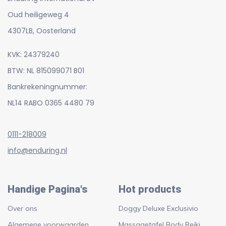
Oud heiligeweg 4
4307LB, Oosterland
KVK: 24379240
BTW: NL 815099071 B01
Bankrekeningnummer:
NL14 RABO 0365 4480 79
0111-218009
info@enduring.nl
Handige Pagina's
Hot products
Over ons
Doggy Deluxe Exclusivio
Algemene voorwaarden
Massagetafel Body Reiki