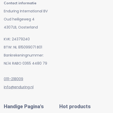
Contact informatie
Enduring International BV
Oud heiligeweg 4
4307LB, Oosterland
KVK: 24379240
BTW: NL 815099071 B01
Bankrekeningnummer:
NL14 RABO 0365 4480 79
0111-218009
info@enduring.nl
Handige Pagina's
Hot products