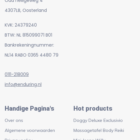
Oud heiligeweg 4
4307LB, Oosterland
KVK: 24379240
BTW: NL 815099071 B01
Bankrekeningnummer:
NL14 RABO 0365 4480 79
0111-218009
info@enduring.nl
Handige Pagina's
Hot products
Over ons
Doggy Deluxe Exclusivio
Algemene voorwaarden
Massagetafel Body Reiki