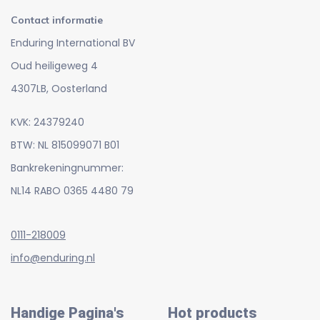
Contact informatie
Enduring International BV
Oud heiligeweg 4
4307LB, Oosterland
KVK: 24379240
BTW: NL 815099071 B01
Bankrekeningnummer:
NL14 RABO 0365 4480 79
0111-218009
info@enduring.nl
Handige Pagina's
Hot products