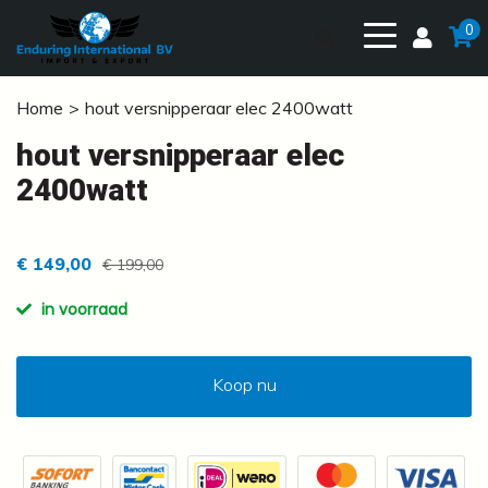
0
Home
hout versnipperaar elec 2400watt
hout versnipperaar elec
2400watt
€ 149,00
€ 199,00
in voorraad
Koop nu