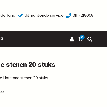
ederland
Uitmuntende service
0111-218009
0
NG
e stenen 20 stuks
 Hotstone stenen 20 stuks
,00