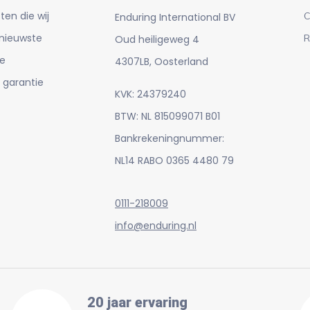
en die wij
C
Enduring International BV
 nieuwste
R
Oud heiligeweg 4
e
4307LB, Oosterland
 garantie
KVK: 24379240
BTW: NL 815099071 B01
Bankrekeningnummer:
NL14 RABO 0365 4480 79
0111-218009
info@enduring.nl
20 jaar ervaring