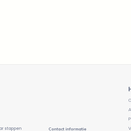
O
A
P
ar stappen
V
Contact informatie