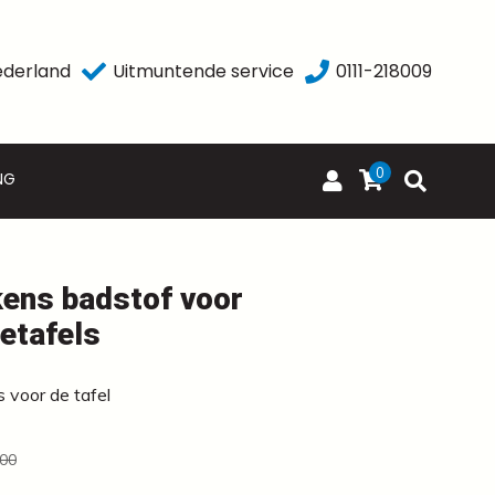
ederland
Uitmuntende service
0111-218009
0
NG
ens badstof voor
etafels
 voor de tafel
,00