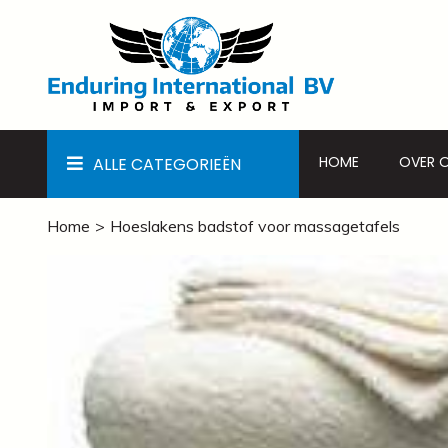
HOME
OVER 
ALLE CATEGORIEËN
Home
Hoeslakens badstof voor massagetafels