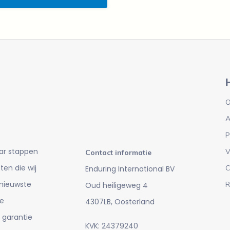
O
A
P
ar stappen
V
Contact informatie
en die wij
C
Enduring International BV
 nieuwste
R
Oud heiligeweg 4
e
4307LB, Oosterland
 garantie
KVK: 24379240