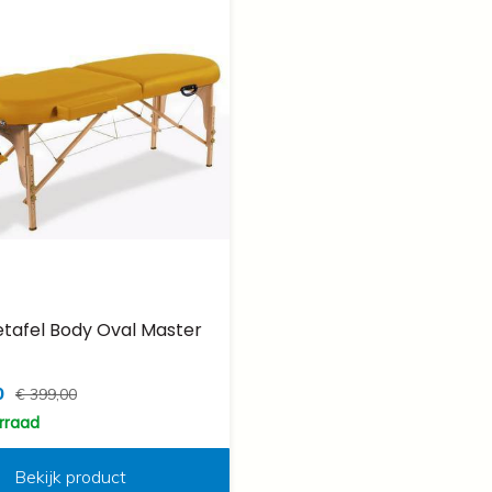
tafel Body Oval Master
0
€ 399,00
orraad
Bekijk product