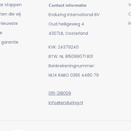
ar stappen
V
Contact informatie
en die wij
C
Enduring International BV
 nieuwste
R
Oud heiligeweg 4
e
4307LB, Oosterland
 garantie
KVK: 24379240
BTW: NL 815099071 B01
Bankrekeningnummer:
NL14 RABO 0365 4480 79
0111-218009
info@enduring.nl