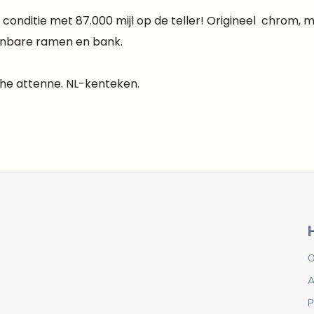
 conditie met 87.000 mijl op de teller! Origineel chrom, mo
ienbare ramen en bank.
sche attenne. NL-kenteken.
O
A
P