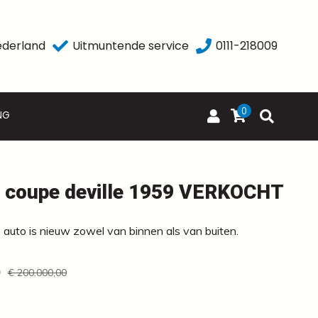
ederland
Uitmuntende service
0111-218009
0
NG
c coupe deville 1959 VERKOCHT
, auto is nieuw zowel van binnen als van buiten.
0
€ 200.000,00