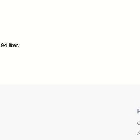
4 liter.
O
A