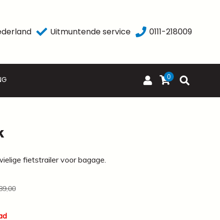
ederland
Uitmuntende service
0111-218009
0
NG
k
lige fietstrailer voor bagage.
89,00
ad