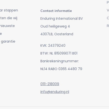
P
ar stappen
V
Contact informatie
en die wij
C
Enduring International BV
 nieuwste
R
Oud heiligeweg 4
e
4307LB, Oosterland
 garantie
KVK: 24379240
BTW: NL 815099071 B01
Bankrekeningnummer:
NL14 RABO 0365 4480 79
0111-218009
info@enduring.nl