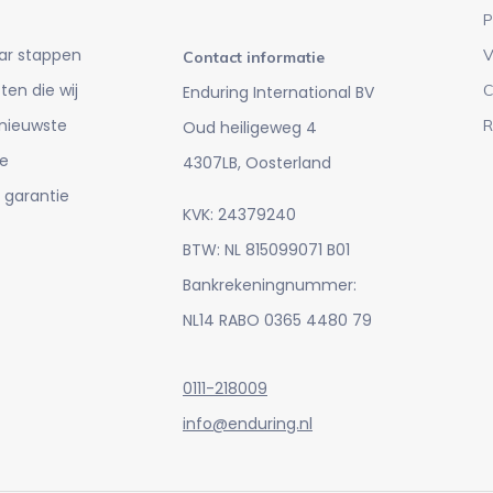
P
ar stappen
V
Contact informatie
en die wij
C
Enduring International BV
 nieuwste
R
Oud heiligeweg 4
e
4307LB, Oosterland
 garantie
KVK: 24379240
BTW: NL 815099071 B01
Bankrekeningnummer:
NL14 RABO 0365 4480 79
0111-218009
info@enduring.nl