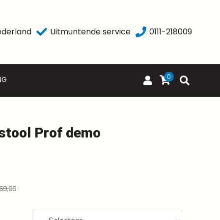
ederland
Uitmuntende service
0111-218009
0
NG
stool Prof demo
69,00