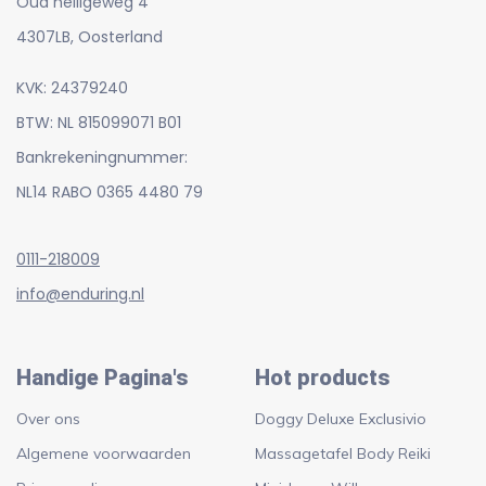
Oud heiligeweg 4
4307LB, Oosterland
KVK: 24379240
BTW: NL 815099071 B01
Bankrekeningnummer:
NL14 RABO 0365 4480 79
0111-218009
info@enduring.nl
Handige Pagina's
Hot products
Over ons
Doggy Deluxe Exclusivio
Algemene voorwaarden
Massagetafel Body Reiki